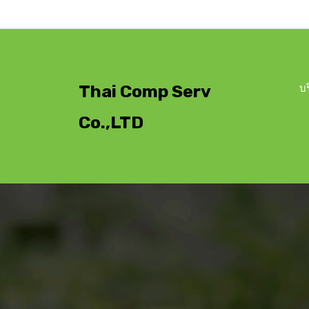
Skip
to
content
Thai Comp Serv
บ
Co.,LTD