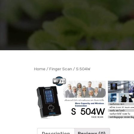
Home
/
Finger Scan
/ S 504W
Description
Reviews (0)