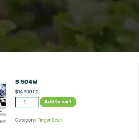
S 504W
฿
14,900.00
S 504W quantity
Add to cart
Category:
Finger Scan