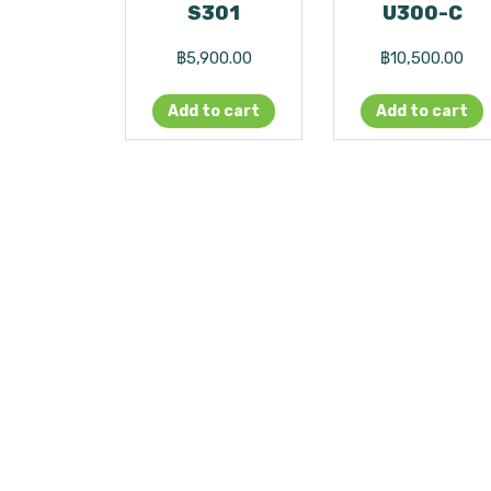
S301
U300-C
฿
5,900.00
฿
10,500.00
Add to cart
Add to cart