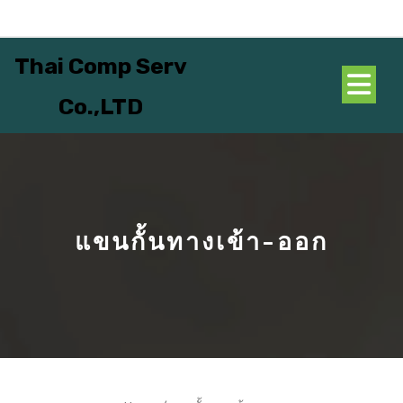
Skip
to
content
Thai Comp Serv
O
Co.,LTD
B
แขนกั้นทางเข้า-ออก